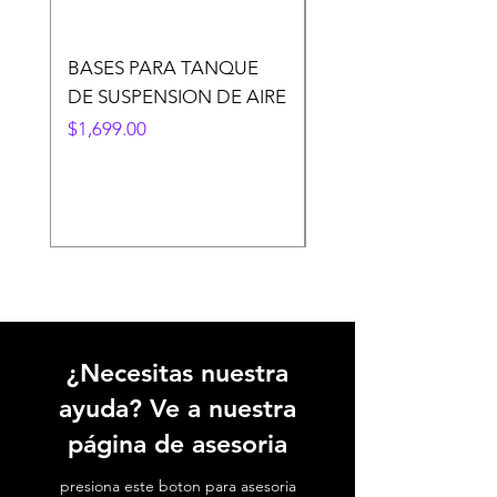
BASES PARA TANQUE
PANEL DE CONTRO
DE SUSPENSION DE AIRE
4 BOTONES
Precio
Precio
$1,699.00
$1,699.00
¿Necesitas nuestra
ayuda? Ve a nuestra
página de asesoria
presiona este boton para asesoria